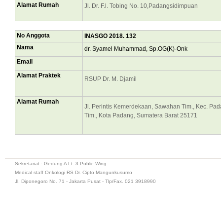
Alamat Rumah
Jl. Dr. F.l. Tobing No. 10,Padangsidimpuan
No Anggota
INASGO 2018. 132
Nama
dr. Syamel Muhammad, Sp.OG(K)-Onk
Email
Alamat Praktek
RSUP Dr. M. Djamil
Alamat Rumah
Jl. Perintis Kemerdekaan, Sawahan Tim., Kec. Pa
Tim., Kota Padang, Sumatera Barat 25171
Sekretariat : Gedung A Lt. 3 Public Wing
Medical staff Onkologi RS Dr. Cipto Mangunkusumo
Jl. Diponegoro No. 71 - Jakarta Pusat - Tlp/Fax. 021 3918990